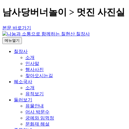
남사당버너놀이 > 멋진 사진실
본문 바로가기
메뉴열기
칠장사
소개
인사말
행사사진
찾아오시는길
혜소국사
소개
유적보기
둘러보기
유물안내
어사 박문수
궁예와 임꺽정
문화재 해설