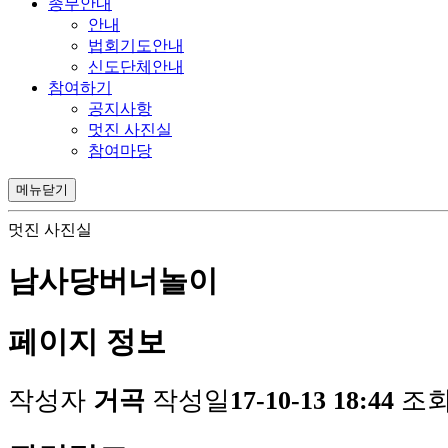
종무안내
안내
법회기도안내
신도단체안내
참여하기
공지사항
멋진 사진실
참여마당
메뉴닫기
멋진 사진실
남사당버너놀이
페이지 정보
작성자
거곡
작성일
17-10-13 18:44
조