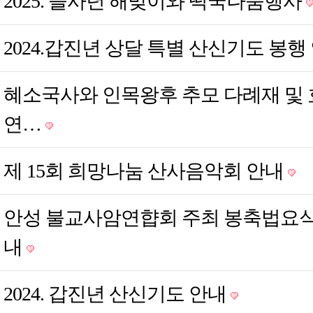
2025. 을사년 해맞이와 떡국나눔행사
2024.갑진년 상달 특별 산신기도 봉행
혜소국사와 인목왕후 추모 다례재 및 
연…
제 15회 희망나눔 산사음악회 안내
안성 불교사암연햡회 주최 봉축법요식
내
2024. 갑진년 산신기도 안내