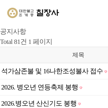
공지사항
Total 81건
1 페이지
제목
석가삼존불 및 16나한조성불사 접수
2026. 병오년 연등축제 봉행
2026.병오년 산신기도 봉행