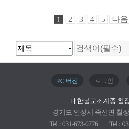
1
2
3
4
5
다음
PC 버전
로그인
대한불교조계종 칠
경기도 안성시 죽산면 칠장로 
Tel : 031-673-0776 Tel : 03