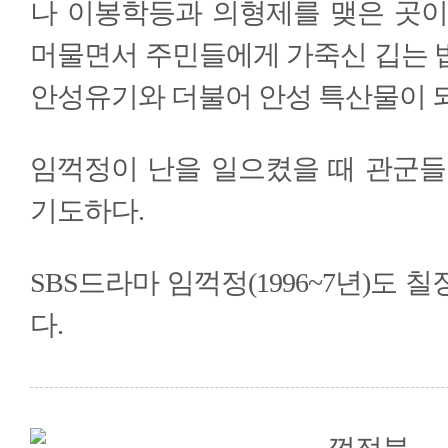
나 이봉학등과 의형제를 맺은 곳이
머물면서 주민들에게 가죽신 깁는 
안성유기와 더불어 안성 특산물이 
임꺽정이 난을 일으켰을 때 관군들
기도하다.
SBS드라마 임꺽정(1996~7년)도
다.