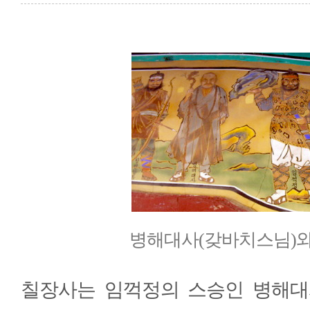
병해대사(갖바치스님)와
칠장사는 임꺽정의 스승인 병해대