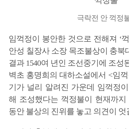
극락전 안 꺽정
임꺽정이 봉안한 것으로 전해져 ‘꺽
안성 칠장사 소장 목조불상이 충북
결과 1540여 년인 조선중기에 조성
벽초 홍명희의 대하소설에서 <임꺽
기가 널리 알려진 가운데 임꺽정이
해 조성했다는 꺽정불이 현재까지 
동안 불상의 진위를 놓고 의견이 엇