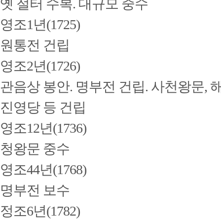
옛 절터 수복. 대규모 중수
영조1년(1725)
원통전 건립
영조2년(1726)
관음상 봉안. 명부전 건립. 사천왕문, 
진영당 등 건립
영조12년(1736)
청왕문 중수
영조44년(1768)
명부전 보수
정조6년(1782)