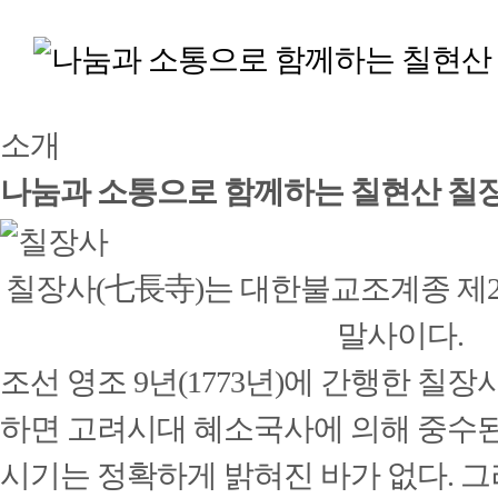
소개
나눔과 소통으로 함께하는 칠현산 칠
칠장사(七長寺)는 대한불교조계종 제
말사이다.
조선 영조 9년(1773년)에 간행한 칠장
하면 고려시대 혜소국사에 의해 중수
시기는 정확하게 밝혀진 바가 없다. 그