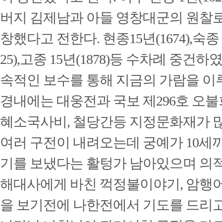
버지 김제남과 아들 영창대군의 원찰로
창했다고 전한다.
현종15년(1674),숙종 
25),고종 15년(1878)등 수차례 중건하
속적인 보수를 통해 지금의 가람을 이
경내에는 대웅전과 국보 제296호 오
혜소국사비, 철당간등 지정문화재가 많
여러 구전이 내려오는데 궁예가 10세
기를 보냈다는 활텅가 남아있으며 의
해대사에게 바친 꺽정불이야기, 암행
을 보기전에 나한전에서 기도를 드리고