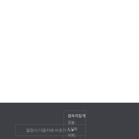
접속자집계
오늘 :
1,120
칠장사 다음카페 바로가기 ▶
어제 :