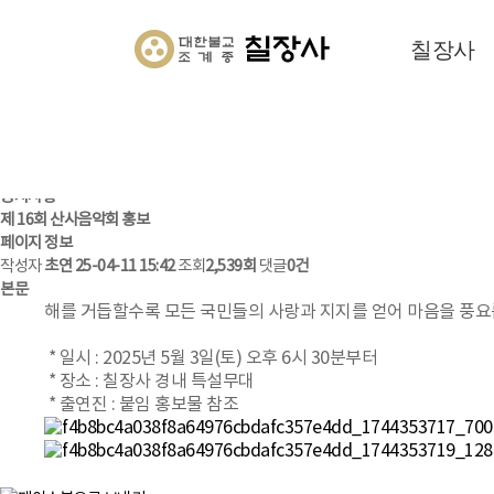
나눔과 소통으로 향기로운 세상을 만들어가는
칠현산 칠장사
칠장사
HOME
참여하기
공지사항
참여하기
공지사항
멋진 사진실
참여마당
공지사항
공지사항
제 16회 산사음악회 홍보
페이지 정보
작성자
초연
25-04-11 15:42
조회
2,539회
댓글
0건
본문
해를 거듭할수록 모든 국민들의 사랑과 지지를 얻어 마음을 풍요
* 일시 : 2025년 5월 3일(토) 오후 6시 30분부터
* 장소 : 칠장사 경내 특설무대
* 출연진 : 붙임 홍보물 참조