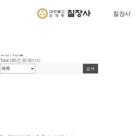
나눔과 소통으로 향기로운 세상을 만들어가는
칠현산 칠장사
칠장사
HOME
참여하기
멋진 사진실
참여하기
공지사항
멋진 사진실
참여마당
멋진 사진실
멋진 사진실
Total 185건
10 페이지