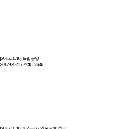
[2016.10.10] 육법공양
2017-04-21 /
조회
: 2636
[2016.10.10] 혜소국사 인목왕후 추무