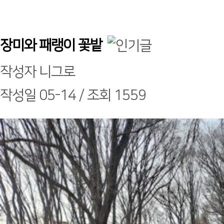
장미와 패랭이 꽃밭
작성자
니그로
작성일
05-14 /
조회
1559