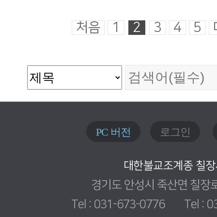
처음
1
2
3
4
5
PC 버전
로그인
대한불교조계종 칠장
경기도 안성시 죽산면 칠장로 
Tel : 031-673-0776 Tel : 0