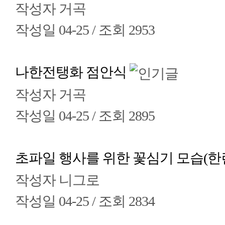
작성자
거곡
작성일
04-25 /
조회
2953
나한전탱화 점안식
작성자
거곡
작성일
04-25 /
조회
2895
초파일 행사를 위한 꽃심기 모습(한
작성자
니그로
작성일
04-25 /
조회
2834