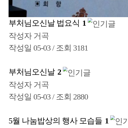
부처님오신날 법요식
1
작성자
거곡
작성일
05-03 /
조회
3181
부처님오신날
2
작성자
거곡
작성일
05-03 /
조회
2880
5월 나눔밥상의 행사 모습들
1