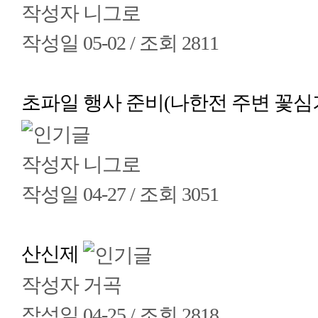
작성자
니그로
작성일
05-02 /
조회
2811
초파일 행사 준비(나한전 주변 꽃심
작성자
니그로
작성일
04-27 /
조회
3051
산신제
작성자
거곡
작성일
04-25 /
조회
2818