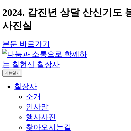
2024. 갑진년 상달 산신기도 
사진실
본문 바로가기
메뉴열기
칠장사
소개
인사말
행사사진
찾아오시는길