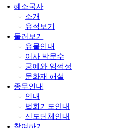
혜소국사
소개
유적보기
둘러보기
유물안내
어사 박문수
궁예와 임꺽정
문화재 해설
종무안내
안내
법회기도안내
신도단체안내
참여하기